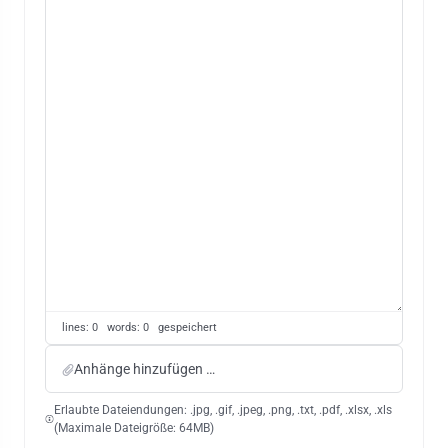
lines: 0 words: 0
gespeichert
Anhänge hinzufügen …
Erlaubte Dateiendungen: .jpg, .gif, .jpeg, .png, .txt, .pdf, .xlsx, .xls
(Maximale Dateigröße: 64MB)