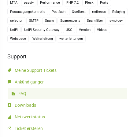
MTA
passiv
Performance
PHP 7.2
Plesk
Ports
Postausgangskontrolle
Postfach
Quelltext
redirects
Relaying
selector
SMTP
Spam
Spamexperts
Spamfilter
synology
UniFi
UniFi Security Gateway
USG
Version
Videos
Webspace
Weiterleitung
weiterleitungen
Support
Meine Support Tickets
Ankündigungen
FAQ
Downloads
Netzwerkstatus
Ticket erstellen