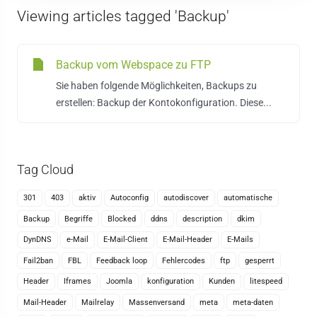
Viewing articles tagged 'Backup'
Backup vom Webspace zu FTP
Sie haben folgende Möglichkeiten, Backups zu
erstellen: Backup der Kontokonfiguration. Diese...
Tag Cloud
301
403
aktiv
Autoconfig
autodiscover
automatische
Backup
Begriffe
Blocked
ddns
description
dkim
DynDNS
e-Mail
E-Mail-Client
E-Mail-Header
E-Mails
Fail2ban
FBL
Feedback loop
Fehlercodes
ftp
gesperrt
Header
Iframes
Joomla
konfiguration
Kunden
litespeed
Mail-Header
Mailrelay
Massenversand
meta
meta-daten