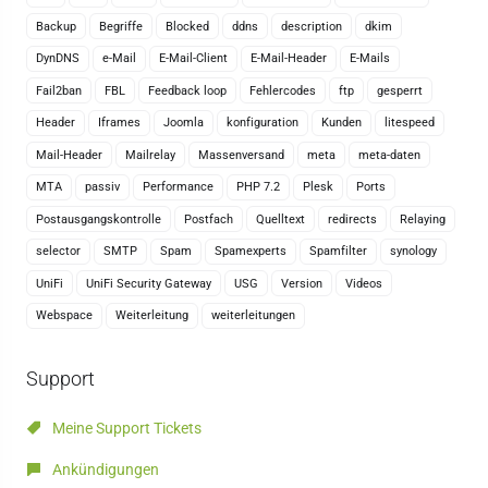
Backup
Begriffe
Blocked
ddns
description
dkim
DynDNS
e-Mail
E-Mail-Client
E-Mail-Header
E-Mails
Fail2ban
FBL
Feedback loop
Fehlercodes
ftp
gesperrt
Header
Iframes
Joomla
konfiguration
Kunden
litespeed
Mail-Header
Mailrelay
Massenversand
meta
meta-daten
MTA
passiv
Performance
PHP 7.2
Plesk
Ports
Postausgangskontrolle
Postfach
Quelltext
redirects
Relaying
selector
SMTP
Spam
Spamexperts
Spamfilter
synology
UniFi
UniFi Security Gateway
USG
Version
Videos
Webspace
Weiterleitung
weiterleitungen
Support
Meine Support Tickets
Ankündigungen