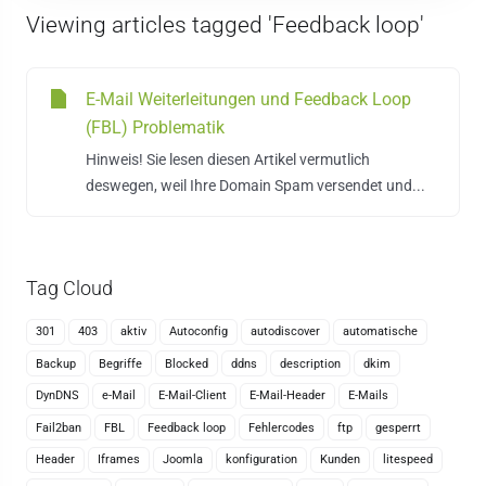
Viewing articles tagged 'Feedback loop'
E-Mail Weiterleitungen und Feedback Loop
(FBL) Problematik
Hinweis! Sie lesen diesen Artikel vermutlich
deswegen, weil Ihre Domain Spam versendet und...
Tag Cloud
301
403
aktiv
Autoconfig
autodiscover
automatische
Backup
Begriffe
Blocked
ddns
description
dkim
DynDNS
e-Mail
E-Mail-Client
E-Mail-Header
E-Mails
Fail2ban
FBL
Feedback loop
Fehlercodes
ftp
gesperrt
Header
Iframes
Joomla
konfiguration
Kunden
litespeed