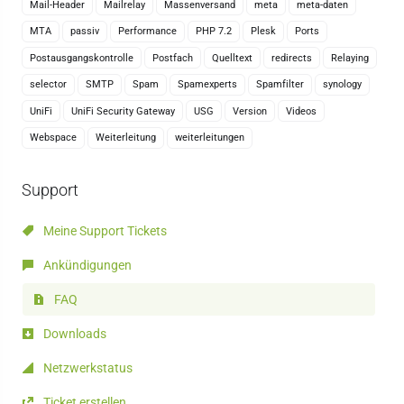
Mail-Header
Mailrelay
Massenversand
meta
meta-daten
MTA
passiv
Performance
PHP 7.2
Plesk
Ports
Postausgangskontrolle
Postfach
Quelltext
redirects
Relaying
selector
SMTP
Spam
Spamexperts
Spamfilter
synology
UniFi
UniFi Security Gateway
USG
Version
Videos
Webspace
Weiterleitung
weiterleitungen
Support
Meine Support Tickets
Ankündigungen
FAQ
Downloads
Netzwerkstatus
Ticket erstellen