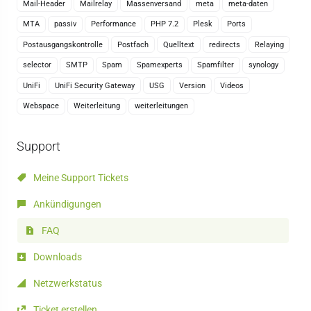
Mail-Header
Mailrelay
Massenversand
meta
meta-daten
MTA
passiv
Performance
PHP 7.2
Plesk
Ports
Postausgangskontrolle
Postfach
Quelltext
redirects
Relaying
selector
SMTP
Spam
Spamexperts
Spamfilter
synology
UniFi
UniFi Security Gateway
USG
Version
Videos
Webspace
Weiterleitung
weiterleitungen
Support
Meine Support Tickets
Ankündigungen
FAQ
Downloads
Netzwerkstatus
Ticket erstellen