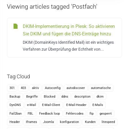
Viewing articles tagged 'Postfach'
DKIM-Implementierung in Plesk: So aktivieren
Sie DKIM und fügen die DNS-Einträge hinzu
DKIM (DomainKeys Identified Mail) ist ein wichtiges
Verfahren zur Überprüfung der Echtheit von...
Tag Cloud
301
403
aktiv
Autoconfig
autodiscover
automatische
Backup
Begriffe
Blocked
ddns
description
dkim
DynDNS
e-Mail
E-Mail-Client
E-Mail-Header
E-Mails
Fail2ban
FBL
Feedback loop
Fehlercodes
ftp
gesperrt
Header
Iframes
Joomla
konfiguration
Kunden
litespeed