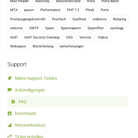
Mail-Header
Mailrelay
Massenversand
meta
meta-daten
MTA
passiv
Performance
PHP 7.2
Plesk
Ports
Postausgangskontrolle
Postfach
Quelltext
redirects
Relaying
selector
SMTP
Spam
Spamexperts
Spamfilter
synology
UniFi
UniFi Security Gateway
USG
Version
Videos
Webspace
Weiterleitung
weiterleitungen
Support
Meine Support Tickets
Ankündigungen
FAQ
Downloads
Netzwerkstatus
Ticket erstellen