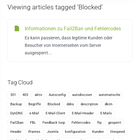
Viewing articles tagged 'Blocked'
Informationen zu Fail2Ban und Fehlercodes
Es kann passieren, dass legitime Kunden oder
Besucher von Internetseiten vom Server
ausgesperrt...
Tag Cloud
301
403
aktiv
Autoconfig
autodiscover
automatische
Backup
Begriffe
Blocked
ddns
description
dkim
DynDNS
e-Mail
E-Mail-Client
E-Mail-Header
E-Mails
Fail2ban
FBL
Feedback loop
Fehlercodes
ftp
gesperrt
Header
Iframes
Joomla
konfiguration
Kunden
litespeed