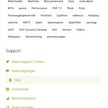
Mail-Header
Mailrelay
Massenversand
meta
meta-daten
MTA
passiv
Performance
PHP 7.2
Plesk
Ports
Postausgangskontrolle
Postfach
Quelltext
redirects
Relaying
selector
SMTP
Spam
Spamexperts
Spamfilter
synology
UniFi
UniFi Security Gateway
USG
Version
Videos
Webspace
Weiterleitung
weiterleitungen
Support
Meine Support Tickets
Ankündigungen
FAQ
Downloads
Netzwerkstatus
Ticket erstellen