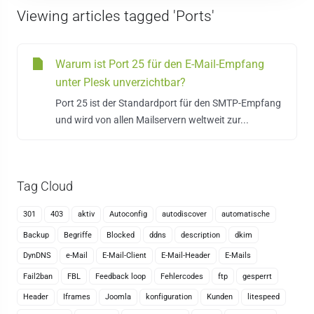
Viewing articles tagged 'Ports'
Warum ist Port 25 für den E-Mail-Empfang
unter Plesk unverzichtbar?
Port 25 ist der Standardport für den SMTP-Empfang
und wird von allen Mailservern weltweit zur...
Tag Cloud
301
403
aktiv
Autoconfig
autodiscover
automatische
Backup
Begriffe
Blocked
ddns
description
dkim
DynDNS
e-Mail
E-Mail-Client
E-Mail-Header
E-Mails
Fail2ban
FBL
Feedback loop
Fehlercodes
ftp
gesperrt
Header
Iframes
Joomla
konfiguration
Kunden
litespeed