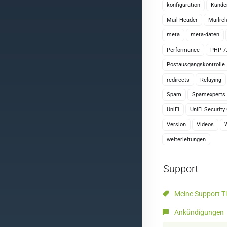
konfiguration
Kunde
Mail-Header
Mailrel
meta
meta-daten
Performance
PHP 7
Postausgangskontrolle
redirects
Relaying
Spam
Spamexperts
UniFi
UniFi Securit
Version
Videos
weiterleitungen
Support
Meine Support Ti
Ankündigungen