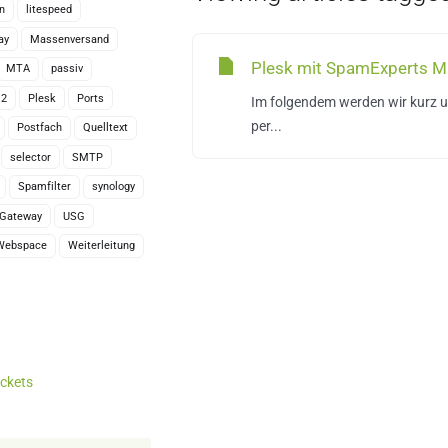
n
litespeed
ay
Massenversand
Plesk mit SpamExperts Ma
MTA
passiv
.2
Plesk
Ports
Im folgendem werden wir kurz u
per...
Postfach
Quelltext
selector
SMTP
Spamfilter
synology
y Gateway
USG
Webspace
Weiterleitung
ckets