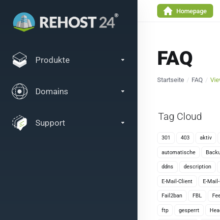
Homepage
FAQ
Produkte
Startseite
FAQ
Vie
Domains
Tag Cloud
Support
301
403
aktiv
automatische
Back
ddns
description
E-Mail-Client
E-Mail
Fail2ban
FBL
Fe
ftp
gesperrt
Hea