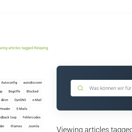
wing articles tagged Relaying
Autoconfig
autodiscover
up
Begriffe
Blocked
dkim
DynDNS
e-Mail
-Header
E-Mails
edback loop
Fehlercodes
der
Iframes
Joomla
Viewing articles tagged